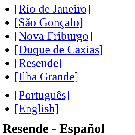
[Rio de Janeiro]
[São Gonçalo]
[Nova Friburgo]
[Duque de Caxias]
[Resende]
[Ilha Grande]
[Português]
[English]
Resende - Español