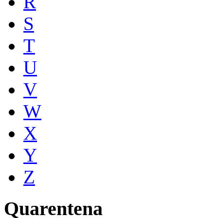
R
S
T
U
V
W
X
Y
Z
Quarentena