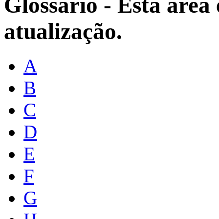
Glossário - Esta área
atualização.
A
B
C
D
E
F
G