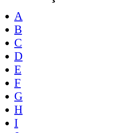
A
B
C
D
E
F
G
H
I