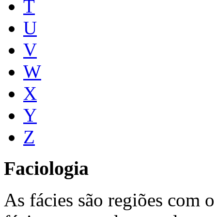
T
U
V
W
X
Y
Z
Faciologia
As fácies são regiões com 